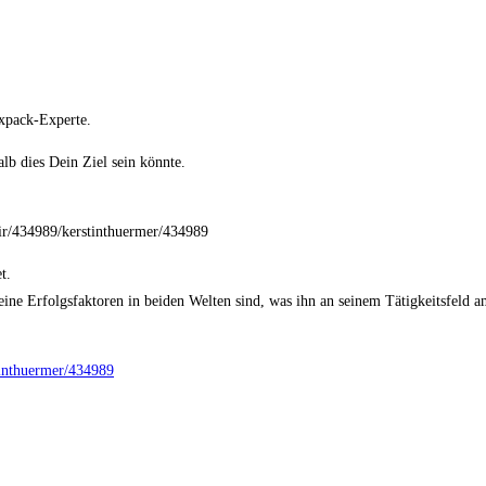
ixpack-Experte.
b dies Dein Ziel sein könnte.
edir/434989/kerstinthuermer/434989
t.
ine Erfolgsfaktoren in beiden Welten sind, was ihn an seinem Tätigkeitsfeld a
tinthuermer/434989