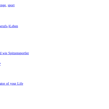
lenge
,
sport
Berufs-)Leben
r