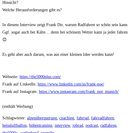
Hinsicht?
Welche Herausforderungen gibt es?
In diesem Interview zeigt Frank Dir, warum Radfahren so schön sein kann.
Ggf. sogar auch bei Kälte… denn bei schönem Wetter kann ja jeder fahren
😊
Es geht aber auch darum, was aus einer kleinen Idee werden kann!
Webseite:
https://the5000plus.com/
Frank auf LinkedIn:
https://www.linkedin.com/in/frank-noe/
Frank auf Instagram:
https://www.instagram.com/frank_noe_munich/
(enthält Werbung)
Schlagwörter
:
alpenüberquerung
,
coaching
,
fahrrad
,
fahrradfahren
,
heissluftballon
,
höhentraining
,
interview
,
jobrad
,
podcast
,
radfahren
,
the5000+
,
weltrekord
,
youtube