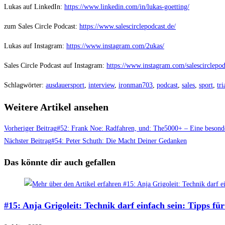
Lukas auf LinkedIn:
https://www.linkedin.com/in/lukas-goetting/
zum Sales Circle Podcast:
https://www.salescirclepodcast.de/
Lukas auf Instagram:
https://www.instagram.com/2ukas/
Sales Circle Podcast auf Instagram:
https://www.instagram.com/salescirclepod
Schlagwörter
:
ausdauersport
,
interview
,
ironman703
,
podcast
,
sales
,
sport
,
tri
Weitere Artikel ansehen
Vorheriger Beitrag
#52: Frank Noe: Radfahren, und: The5000+ – Eine besonde
Nächster Beitrag
#54: Peter Schuth: Die Macht Deiner Gedanken
Das könnte dir auch gefallen
#15: Anja Grigoleit: Technik darf einfach sein: Tipps fü