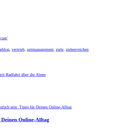
cast/
athlon
,
vertrieb
,
zeitmanagement
,
ziele
,
zieleerreichen
re Radfahrt über die Alpen
r Deinen Online-Alltag