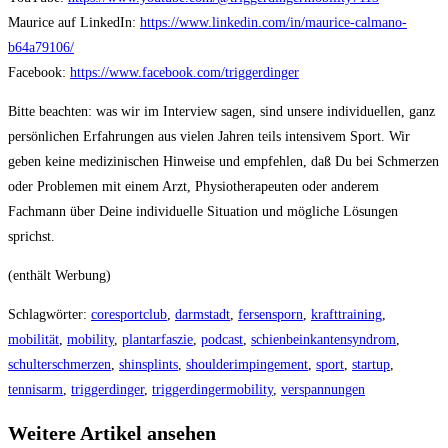
Maurice auf LinkedIn:
https://www.linkedin.com/in/maurice-calmano-
b64a79106/
Facebook:
https://www.facebook.com/triggerdinger
Bitte beachten: was wir im Interview sagen, sind unsere individuellen, ganz
persönlichen Erfahrungen aus vielen Jahren teils intensivem Sport. Wir
geben keine medizinischen Hinweise und empfehlen, daß Du bei Schmerzen
oder Problemen mit einem Arzt, Physiotherapeuten oder anderem
Fachmann über Deine individuelle Situation und mögliche Lösungen
sprichst.
(enthält Werbung)
Schlagwörter
:
coresportclub
,
darmstadt
,
fersensporn
,
krafttraining
,
mobilität
,
mobility
,
plantarfaszie
,
podcast
,
schienbeinkantensyndrom
,
schulterschmerzen
,
shinsplints
,
shoulderimpingement
,
sport
,
startup
,
tennisarm
,
triggerdinger
,
triggerdingermobility
,
verspannungen
Weitere Artikel ansehen