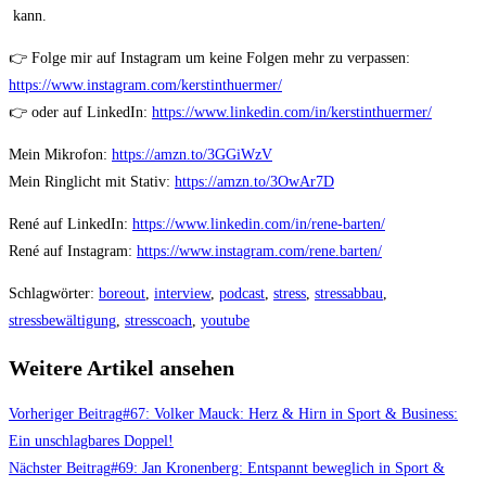
kann.
👉 Folge mir auf Instagram um keine Folgen mehr zu verpassen:
https://www.instagram.com/kerstinthuermer/
👉 oder auf LinkedIn:
https://www.linkedin.com/in/kerstinthuermer/
Mein Mikrofon:
https://amzn.to/3GGiWzV
Mein Ringlicht mit Stativ:
https://amzn.to/3OwAr7D
René auf LinkedIn:
https://www.linkedin.com/in/rene-barten/
René auf Instagram:
https://www.instagram.com/rene.barten/
Schlagwörter
:
boreout
,
interview
,
podcast
,
stress
,
stressabbau
,
stressbewältigung
,
stresscoach
,
youtube
Weitere Artikel ansehen
Vorheriger Beitrag
#67: Volker Mauck: Herz & Hirn in Sport & Business:
Ein unschlagbares Doppel!
Nächster Beitrag
#69: Jan Kronenberg: Entspannt beweglich in Sport &