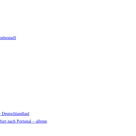
onbestself
r Deutschlandlauf
urt nach Portugal – alleine