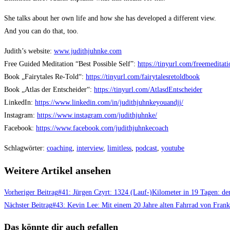
She talks about her own life and how she has developed a different view.
And you can do that, too.
Judith’s website:
www.judithjuhnke.com
Free Guided Meditation “Best Possible Self”:
https://tinyurl.com/freemeditati
Book „Fairytales Re-Told“:
https://tinyurl.com/fairytalesretoldbook
Book „Atlas der Entscheider“:
https://tinyurl.com/AtlasdEntscheider
LinkedIn:
https://www.linkedin.com/in/judithjuhnkeyouandjj/
Instagram:
https://www.instagram.com/judithjuhnke/
Facebook:
https://www.facebook.com/judithjuhnkecoach
Schlagwörter
:
coaching
,
interview
,
limitless
,
podcast
,
youtube
Weitere Artikel ansehen
Vorheriger Beitrag
#41: Jürgen Czyrt: 1324 (Lauf-)Kilometer in 19 Tagen: de
Nächster Beitrag
#43: Kevin Lee: Mit einem 20 Jahre alten Fahrrad von Frankf
Das könnte dir auch gefallen