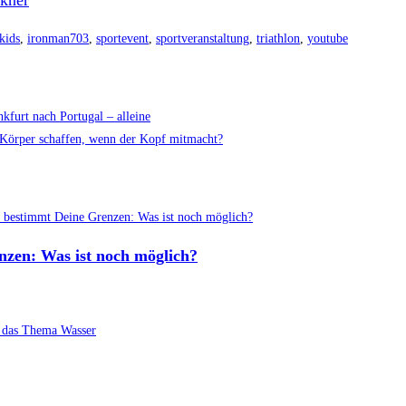
kner
kids
,
ironman703
,
sportevent
,
sportveranstaltung
,
triathlon
,
youtube
kfurt nach Portugal – alleine
 Körper schaffen, wenn der Kopf mitmacht?
nzen: Was ist noch möglich?