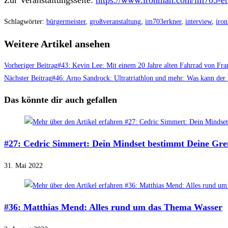
Zur Veranstaltungsseite:
https://www.ironman.com/im703-er
Schlagwörter
:
bürgermeister
,
großveranstaltung
,
im703erkner
,
interview
,
iron
Weitere Artikel ansehen
Vorheriger Beitrag
#43: Kevin Lee: Mit einem 20 Jahre alten Fahrrad von Fran
Nächster Beitrag
#46: Arno Sandrock: Ultratriathlon und mehr: Was kann der
Das könnte dir auch gefallen
#27: Cedric Simmert: Dein Mindset bestimmt Deine Gre
31. Mai 2022
#36: Matthias Mend: Alles rund um das Thema Wasser